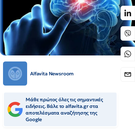
Alfavita Newsroom
Μάθε πρώτος όλες τις σημαντικές
ειδήσεις. Βάλε το alfavita.gr στα
αποτελέσματα αναζήτησης της
Google