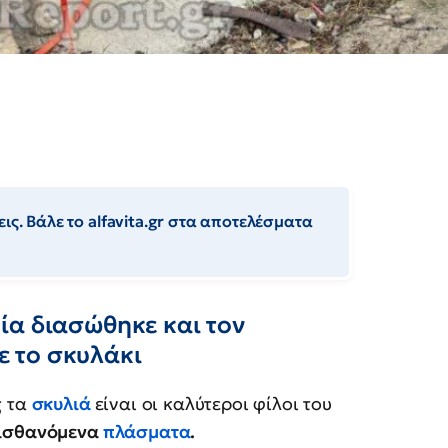
ις. Βάλε το alfavita.gr στα αποτελέσματα
ία διασώθηκε και τον
νε το σκυλάκι
ς τα
σκυλιά
είναι οι καλύτεροι φίλοι του
αισθανόμενα
πλάσματα
.