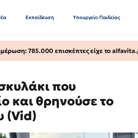
Νέα
Εκπαίδευση
Υπουργείο Παιδείας
 Εκπαιδευτικών
Μεταπτυχιακά
Πολιτική
Κόσμος
- Απαντήσεις
έρωση: 785.000 επισκέπτες είχε το alfavita.
 σκυλάκι που
ο και θρηνούσε το
 (Vid)