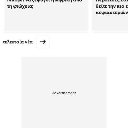
τη φτώχεια;
δείτε την πιο
πεφταστεριώ
τελευταία νέα