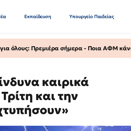
Νέα
Εκπαίδευση
Υπουργείο Παιδείας
 Εκπαιδευτικών
Μεταπτυχιακά
Πολιτική
Κόσμος
- Απαντήσεις
 για όλους: Πρεμιέρα σήμερα - Ποια ΑΦΜ κάν
ίνδυνα καιρικά
Τρίτη και την
«χτυπήσουν»