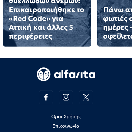
θυελλωδών ανέμων:
Επικαιροποιήθηκε το
Πάνω α
«Red Code» για
φωτιές 
Αττική και άλλες 5
ημέρες 
περιφέρειες
οφείλετ
Όροι Χρήσης
Επικοινωνία