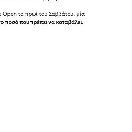
υ Open το πρωί του Σαββάτου,
μία
το ποσό που πρέπει να καταβάλει
.