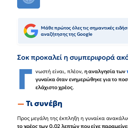
Μάθε πρώτος όλες τις σημαντικές ειδήσε
αναζήτησης της Google
Σοκ προκαλεί η συμπεριφορά ακό
Γ
νωστή είναι, πλέον,
η αναλγησία των
γυναίκα όταν ενημερώθηκε για το ποσ
ελάχιστο χρέος
.
Τι συνέβη
Προς μεγάλη της έκπληξη η γυναίκα ανακάλυ
το χρέος των 0,02 λεπτών που είχε παραμείνε