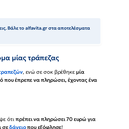
ις. Βάλε το alfavita.gr στα αποτελέσματα
μα μίας τράπεζας
τραπεζών
, ενώ σε σοκ βρέθηκε
μία
ό που έπρεπε να πληρώσει, έχοντας ένα
ψε ότι
πρέπει να πληρώσει 70 ευρώ για
ι σε
δάνειο
που εξόφλησε
!