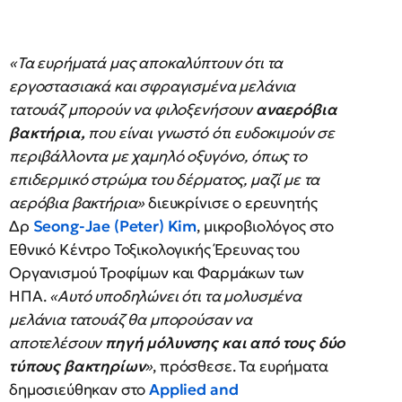
«Τα ευρήματά μας αποκαλύπτουν ότι τα
εργοστασιακά και σφραγισμένα μελάνια
τατουάζ μπορούν να φιλοξενήσουν
αναερόβια
βακτήρια,
που είναι γνωστό ότι ευδοκιμούν σε
περιβάλλοντα με χαμηλό οξυγόνο, όπως το
επιδερμικό στρώμα του δέρματος, μαζί με τα
αερόβια βακτήρια»
διευκρίνισε ο ερευνητής
Δρ
Seong-Jae (Peter) Kim
, μικροβιολόγος στο
Εθνικό Κέντρο Τοξικολογικής Έρευνας του
Οργανισμού Τροφίμων και Φαρμάκων των
ΗΠΑ.
«Αυτό υποδηλώνει ότι τα μολυσμένα
μελάνια τατουάζ θα μπορούσαν να
αποτελέσουν
πηγή μόλυνσης και από τους δύο
τύπους βακτηρίων
»
, πρόσθεσε. Τα ευρήματα
δημοσιεύθηκαν στο
Applied and