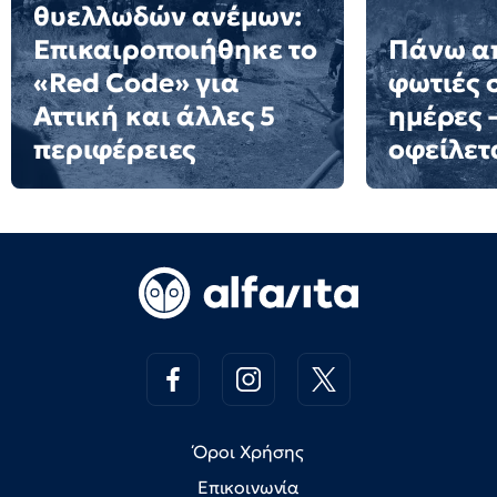
θυελλωδών ανέμων:
Επικαιροποιήθηκε το
Πάνω α
«Red Code» για
φωτιές 
Αττική και άλλες 5
ημέρες 
περιφέρειες
οφείλετ
Όροι Χρήσης
Επικοινωνία