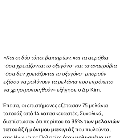
«Και οι δύο τύποι βακτηρίων, και τα αερόβια
-όσα χρειάζονται το οξυγόνο- και τα αναερόβια
-όσα δεν χρειάζονται το οξυγόνο- μπορούν
εξίσου να μολύνουν τα μελάνια που επρόκειτο
να χρησιμοποιηθούν»
εξήγησε ο Δρ Kim.
Έπειτα, οι επιστήμονες εξέτασαν 75 μελάνια
τατουάζ από 14 κατασκευαστές. Συνολικά,
διαπίστωσαν ότι περίπου
το 35% των μελανιών
τατουάζ ή μόνιμου μακιγιάζ
που πωλούνται
στις Ηνωμένες Πολιτείες ήταν
μολυσμένα με