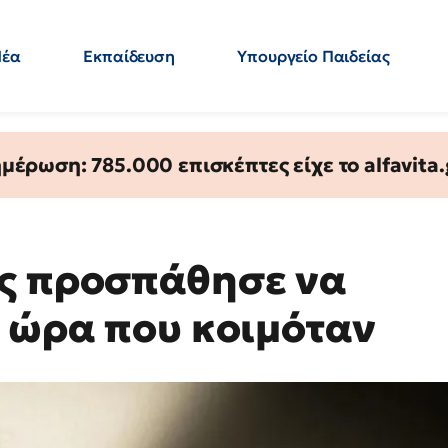
Νέα
Εκπαίδευση
Υπουργείο Παιδείας
 Εκπαιδευτικών
Μεταπτυχιακά
Πολιτική
Κόσμος
- Απαντήσεις
έρωση: 785.000 επισκέπτες είχε το alfavita.
ος προσπάθησε να
ν ώρα που κοιμόταν