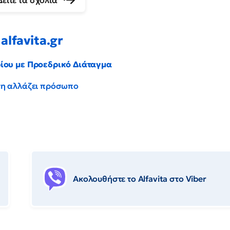
Δείτε τα σχόλια
alfavita.gr
ρίου με Προεδρικό Διάταγμα
έντη αλλάζει πρόσωπο
Ακολουθήστε το Αlfavita στο Viber