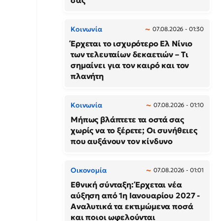
σας
Κοινωνία
07.08.2026 - 01:30
Έρχεται το ισχυρότερο Ελ Νίνιο
των τελευταίων δεκαετιών – Τι
σημαίνει για τον καιρό και τον
πλανήτη
Κοινωνία
07.08.2026 - 01:10
Μήπως βλάπτετε τα οστά σας
χωρίς να το ξέρετε; Οι συνήθειες
που αυξάνουν τον κίνδυνο
Οικονομία
07.08.2026 - 01:01
Εθνική σύνταξη: Έρχεται νέα
αύξηση από 1η Ιανουαρίου 2027 -
Αναλυτικά τα εκτιμώμενα ποσά
και ποιοι ωφελούνται