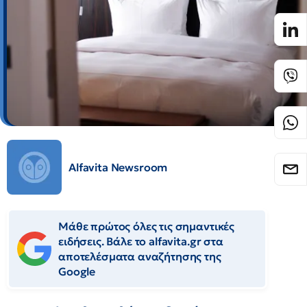
Alfavita Newsroom
Μάθε πρώτος όλες τις σημαντικές
ειδήσεις. Βάλε το alfavita.gr στα
αποτελέσματα αναζήτησης της
Google