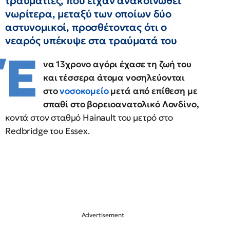
τραυματίες, που είχαν ανακοινωθεί
νωρίτερα, μεταξύ των οποίων δύο
αστυνομικοί, προσθέτοντας ότι ο
νεαρός υπέκυψε στα τραύματά του
Έ
να 13χρονο αγόρι έχασε τη ζωή του
και τέσσερα άτομα νοσηλεύονται
στο
νοσοκομείο
μετά από επίθεση με
σπαθί στο βορειοανατολικό Λονδίνο,
κοντά στον σταθμό Hainault του μετρό στο
Redbridge του Essex.