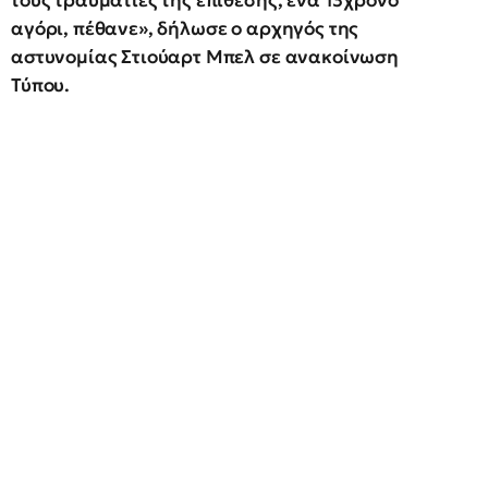
τους τραυματίες της επίθεσης, ένα 13χρονο
αγόρι, πέθανε», δήλωσε ο αρχηγός της
αστυνομίας Στιούαρτ Μπελ σε ανακοίνωση
Τύπου.