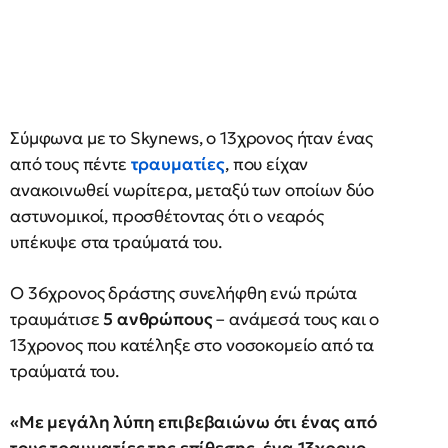
Σύμφωνα με το Skynews, o 13χρονος ήταν ένας
από τους πέντε
τραυματίες
, που είχαν
ανακοινωθεί νωρίτερα, μεταξύ των οποίων δύο
αστυνομικοί, προσθέτοντας ότι ο νεαρός
υπέκυψε στα τραύματά του.
Ο 36χρονος δράστης συνελήφθη ενώ πρώτα
τραυμάτισε
5 ανθρώπους
– ανάμεσά τους και ο
13χρονος που κατέληξε στο νοσοκομείο από τα
τραύματά του.
«Με μεγάλη λύπη επιβεβαιώνω ότι ένας από