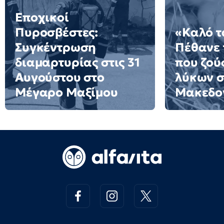
Εποχικοί
Πυροσβέστες:
«Καλό τ
Συγκέντρωση
Πέθανε 
διαμαρτυρίας στις 31
που ζού
Αυγούστου στο
λύκων σ
Μέγαρο Μαξίμου
Μακεδον