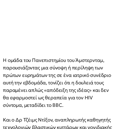
Η ομάδα του Πανεπιστημίου του Άμστερνταμ,
παρουσιάζοντας μια σύνοψη ή περίληψη των
πρώτων ευρημάτων της σε ένα ιατρικό συνέδριο
αυτή την εβδομάδα, τονίζει ότι η δουλειά τους
παραμένει απλώς «απόδειξη της ιδέας» και δεν
θα εφαρμοστεί ως θεραπεία για τον HIV
σύντομα, μεταδίδει το BBC.
Και ο Δρ Τζέιμς Ντίξον, αναπληρωτής καθηγητής
τεχνολογιών βλαστικών κυττάρων και γονιδιακής