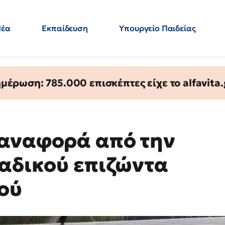
Νέα
Εκπαίδευση
Υπουργείο Παιδείας
 Εκπαιδευτικών
Μεταπτυχιακά
Πολιτική
Κόσμος
- Απαντήσεις
έρωση: 785.000 επισκέπτες είχε το alfavita.
 αναφορά από την
ναδικού επιζώντα
ού