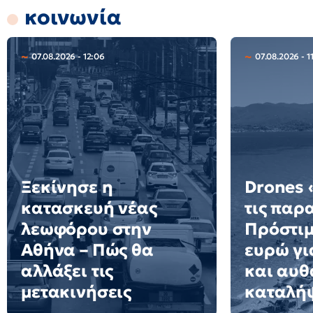
κοινωνία
07.08.2026 - 12:06
07.08.2026 - 1
Ξεκίνησε η
Drones
κατασκευή νέας
τις παρα
λεωφόρου στην
Πρόστιμ
Αθήνα – Πώς θα
ευρώ γι
αλλάξει τις
και αυθ
μετακινήσεις
καταλή