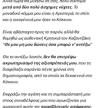
Αλλά τώρα θα μιλήσω σε σας, πολύ σύντομα
μετά από δύο πολύ άσχημες νύχτες
. Το
μοναδικό κόμμα μου είναι η Αριστερά, το σπίτι
και η οικογένειά μου ήταν το Κόκκινο.
Είναι αβάσταχτο προς το παρόν, αλλά θα
θυμηθώ ως αυθεντική Κρητικιά τον Καζαντζάκη
“
Θε μου μη μου δώσεις όσα μπορώ ν’ αντέξω
”
Θα το αντέξω λοιπόν,
δεν θα επιτρέψω
ακρωτηριασμό της αξιοπρέπειάς μου
, που τη
διαφύλαξα σαράντα πέντε χρόνια στη
δημοσιογραφία, από τα οποία τα δεκαεννιά στο
Κόκκινο.
Εκφράζω την αγάπη και τη συμπαράστασή μου
στους συναδέλφους μου που αγωνίζονται για
ανατροπή αυτής της
προσβλητικής απόφασης
,