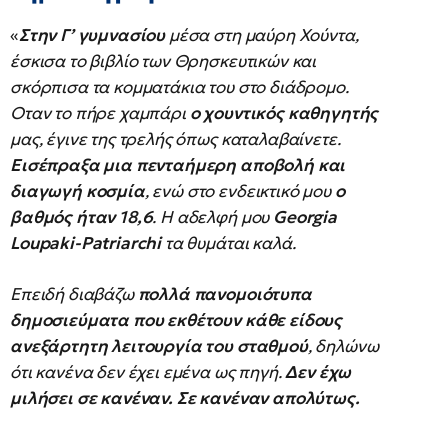
«
Στην Γ’ γυμνασίου
μέσα στη μαύρη Χούντα,
έσκισα το βιβλίο των Θρησκευτικών και
σκόρπισα τα κομματάκια του στο διάδρομο.
Οταν το πήρε χαμπάρι
ο χουντικός καθηγητής
μας, έγινε της τρελής όπως καταλαβαίνετε.
Εισέπραξα μια πενταήμερη αποβολή και
διαγωγή κοσμία
, ενώ στο ενδεικτικό μου
ο
βαθμός ήταν 18,6
. Η αδελφή μου
Georgia
Loupaki-Patriarchi
τα θυμάται καλά.
Επειδή διαβάζω
πολλά πανομοιότυπα
δημοσιεύματα που εκθέτουν κάθε είδους
ανεξάρτητη λειτουργία του σταθμού
, δηλώνω
ότι κανένα δεν έχει εμένα ως πηγή.
Δεν έχω
μιλήσει σε κανέναν. Σε κανέναν απολύτως.