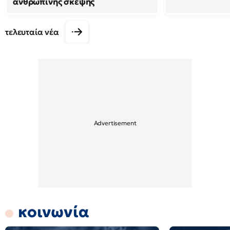
ανθρώπινης σκέψης
τελευταία νέα
κοινωνία