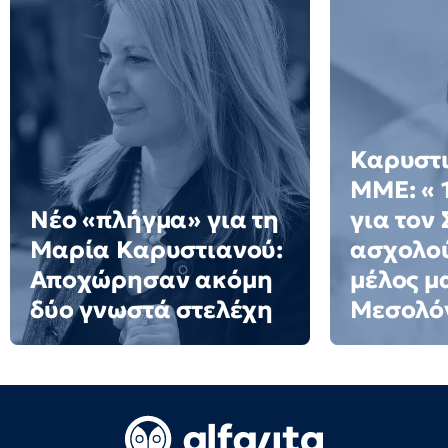
Καρυστι
ΜΜΕ: « 
Νέο «πλήγμα» για τη
για τον
Μαρία Καρυστιανού:
ασχολού
Αποχώρησαν ακόμη
μέλος μ
δύο γνωστά στελέχη
Μεσολό