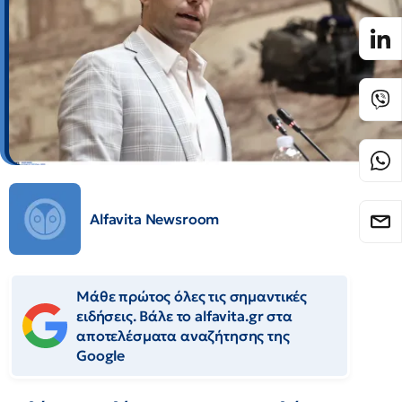
Alfavita Newsroom
Μάθε πρώτος όλες τις σημαντικές
ειδήσεις. Βάλε το alfavita.gr στα
αποτελέσματα αναζήτησης της
Google