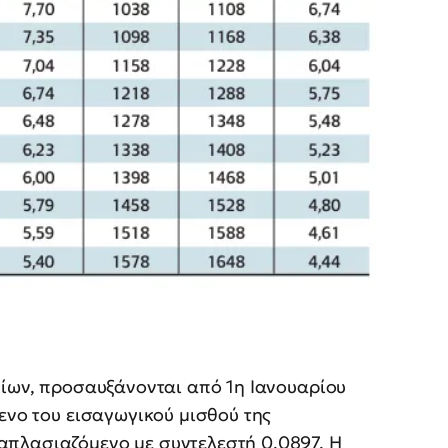
κίων, προσαυξάνονται από 1η Ιανουαρίου
μενο του εισαγωγικού μισθού της
απλασιαζόμενο με συντελεστή 0,0897. Η