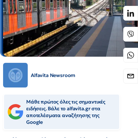
Alfavita Newsroom
Μάθε πρώτος όλες τις σημαντικές
ειδήσεις. Βάλε το alfavita.gr στα
αποτελέσματα αναζήτησης της
Google