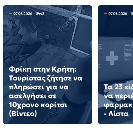
07.08.2026 - 19:48
07.08.2026 - 1
Φρίκη στην Κρήτη:
Τουρίστας ζήτησε να
πληρώσει για να
Τα 23 ε
ασελγήσει σε
να περιέ
10χρονο κορίτσι
φαρμακ
(Βίντεο)
- Λίστα