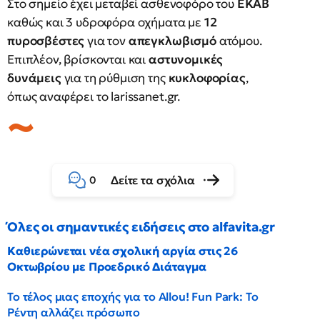
Στο σημείο έχει μεταβεί ασθενοφόρο του
ΕΚΑΒ
καθώς και 3 υδροφόρα οχήματα με
12
πυροσβέστες
για τον
απεγκλωβισμό
ατόμου.
Επιπλέον, βρίσκονται και
αστυνομικές
δυνάμεις
για τη ρύθμιση της
κυκλοφορίας
,
όπως αναφέρει το larissanet.gr.
Δείτε τα σχόλια
0
Όλες οι σημαντικές ειδήσεις στο alfavita.gr
Καθιερώνεται νέα σχολική αργία στις 26
Οκτωβρίου με Προεδρικό Διάταγμα
Το τέλος μιας εποχής για το Allou! Fun Park: Το
Ρέντη αλλάζει πρόσωπο