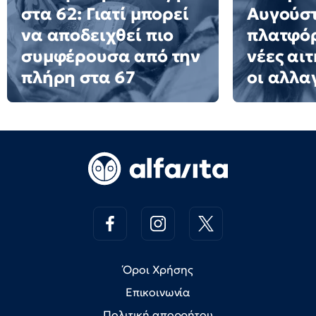
στα 62: Γιατί μπορεί
Αυγούστ
να αποδειχθεί πιο
πλατφόρ
συμφέρουσα από την
νέες αιτ
πλήρη στα 67
οι αλλα
Όροι Χρήσης
Επικοινωνία
Πολιτική απορρήτου