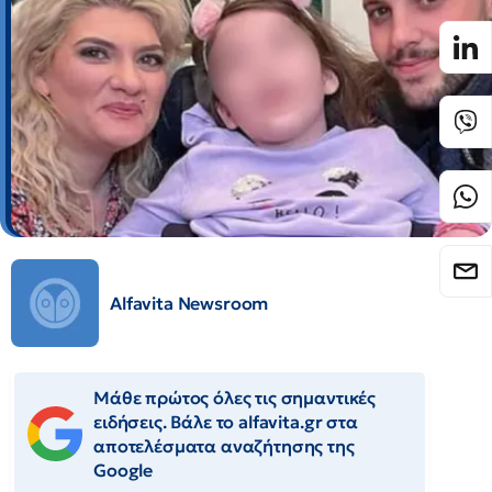
Alfavita Newsroom
Μάθε πρώτος όλες τις σημαντικές
ειδήσεις. Βάλε το alfavita.gr στα
αποτελέσματα αναζήτησης της
Google