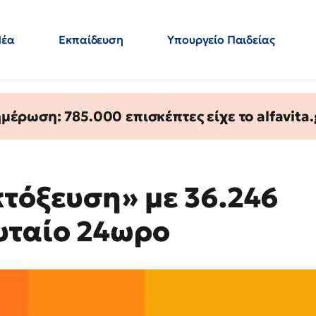
Νέα
Εκπαίδευση
Υπουργείο Παιδείας
 Εκπαιδευτικών
Μεταπτυχιακά
Πολιτική
Κόσμος
- Απαντήσεις
έρωση: 785.000 επισκέπτες είχε το alfavita.
κτόξευση» με 36.246
υταίο 24ωρο