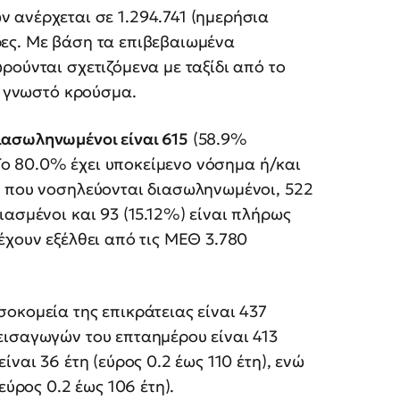
 ανέρχεται σε 1.294.741 (ημερήσια
ες. Με βάση τα επιβεβαιωμένα
ρούνται σχετιζόμενα με ταξίδι από το
η γνωστό κρούσμα.
ιασωληνωμένοι είναι 615
(58.9%
. To 80.0% έχει υποκείμενο νόσημα ή/και
ν που νοσηλεύονται διασωληνωμένοι, 522
ιασμένοι και 93 (15.12%) είναι πλήρως
έχουν εξέλθει από τις ΜΕΘ 3.780
οκομεία της επικράτειας είναι 437
εισαγωγών του επταημέρου είναι 413
ναι 36 έτη (εύρος 0.2 έως 110 έτη), ενώ
εύρος 0.2 έως 106 έτη).