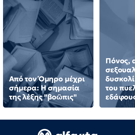
Πόνος, 
σεξουαλ
Από τον Όμηρο μέχρι
δυσκολί
σήμερα: Η σημασία
του πυε
της λέξης "βοῶπις"
εδάφου