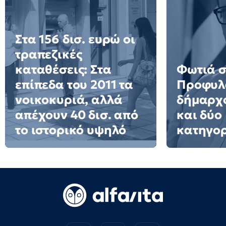
Στα 156 δισ. ευρώ οι
τραπεζικές
καταθέσεις: Στα
Φωτιά σ
επίπεδα του 2011 τα
Προφυλ
νοικοκυριά, αλλά
δήμαρχο
απέχουν 40 δισ. από
και δύο
το ιστορικό υψηλό
κατηγο