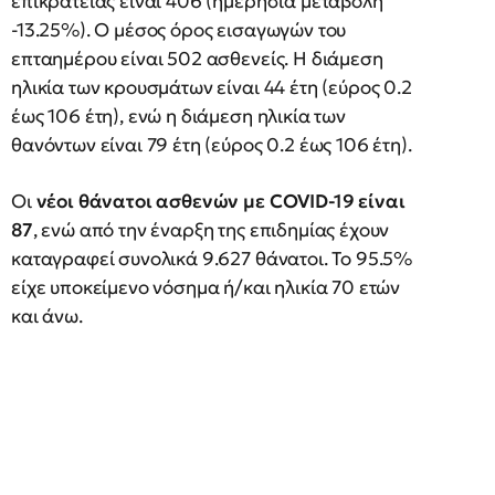
επικράτειας είναι 406 (ημερήσια μεταβολή
-13.25%). Ο μέσος όρος εισαγωγών του
επταημέρου είναι 502 ασθενείς. Η διάμεση
ηλικία των κρουσμάτων είναι 44 έτη (εύρος 0.2
έως 106 έτη), ενώ η διάμεση ηλικία των
θανόντων είναι 79 έτη (εύρος 0.2 έως 106 έτη).
Οι
νέοι θάνατοι ασθενών με COVID-19 είναι
87
, ενώ από την έναρξη της επιδημίας έχουν
καταγραφεί συνολικά 9.627 θάνατοι. Το 95.5%
είχε υποκείμενο νόσημα ή/και ηλικία 70 ετών
και άνω.