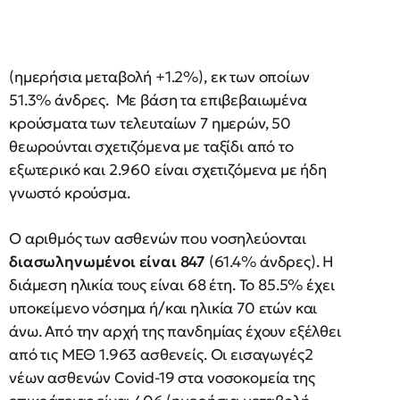
(ημερήσια μεταβολή +1.2%), εκ των οποίων
51.3% άνδρες. Με βάση τα επιβεβαιωμένα
κρούσματα των τελευταίων 7 ημερών, 50
θεωρούνται σχετιζόμενα με ταξίδι από το
εξωτερικό και 2.960 είναι σχετιζόμενα με ήδη
γνωστό κρούσμα.
Ο αριθμός των ασθενών που νοσηλεύονται
διασωληνωμένοι είναι 847
(61.4% άνδρες). Η
διάμεση ηλικία τους είναι 68 έτη. To 85.5% έχει
υποκείμενο νόσημα ή/και ηλικία 70 ετών και
άνω. Από την αρχή της πανδημίας έχουν εξέλθει
από τις ΜΕΘ 1.963 ασθενείς. Οι εισαγωγές2
νέων ασθενών Covid-19 στα νοσοκομεία της