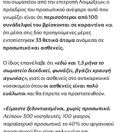
του σωματείου από την επιτροπή Λοιμώξεων, ο
πρόεδρος του προσωπικού ανέφερε αυτό που
γνωρίζει είναι ότι
περισσότεροι από 100
συνάδελφοί του βρίσκονται σε καραντίνα
και
ότι μέσα στις δύο προηγούμενες μέρες
εντοπίστηκα
ν 33 θετικά άτομα
ανάμεσα σε
προσωπικό και ασθενείς.
Ο ίδιος επανέλαβε ότι
«εδώ και 1,5 μήνα το
σωματείο διεκδικεί, φωνάζει, βγάζει κραυγή
αγωνίας»,
γιατί οι ασθενείς στο αντικαρκινικό
νοσοκομείο όπου
οι ασθενείς είναι πολύ
ευάλωτοι
και θα έπρεπε να προστατευθούν.
«
Είμαστε ξεδοντιασμένοι, χωρίς προσωπικό.
Λείπουν 300 νοσηλευτές, 100 γιατροί,
παραϊατρικό προσωπικό, το 40% του οργανικού
προσωπικού δεν είναι καλυμμένο και