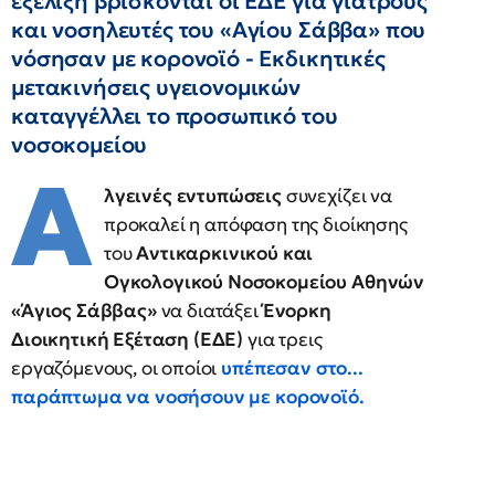
εξέλιξη βρίσκονται οι ΕΔΕ για γιατρούς
και νοσηλευτές του «Αγίου Σάββα» που
νόσησαν με κορονοϊό - Εκδικητικές
μετακινήσεις υγειονομικών
καταγγέλλει το προσωπικό του
νοσοκομείου
Α
λγεινές εντυπώσεις
συνεχίζει να
προκαλεί η απόφαση της διοίκησης
του
Αντικαρκινικού και
Ογκολογικού Νοσοκομείου Αθηνών
«Άγιος Σάββας»
να διατάξει
Ένορκη
Διοικητική Εξέταση (ΕΔΕ)
για τρεις
εργαζόμενους, οι οποίοι
υπέπεσαν στο...
παράπτωμα να νοσήσουν με κορονοϊό.