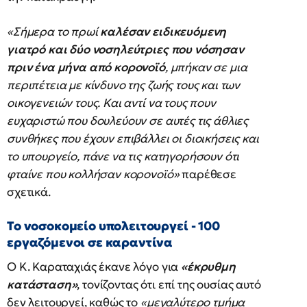
«Σήμερα το πρωί
καλέσαν ειδικευόμενη
γιατρό και δύο νοσηλεύτριες που νόσησαν
πριν ένα μήνα από κορονοϊό
, μπήκαν σε μια
περιπέτεια με κίνδυνο της ζωής τους και των
οικογενειών τους. Και αντί να τους πουν
ευχαριστώ που δουλεύουν σε αυτές τις άθλιες
συνθήκες που έχουν επιβάλλει οι διοικήσεις και
το υπουργείο, πάνε να τις κατηγορήσουν ότι
φταίνε που κολλήσαν κορονοϊό»
παρέθεσε
σχετικά.
Το νοσοκομείο υπολειτουργεί - 100
εργαζόμενοι σε καραντίνα
Ο Κ. Καραταχιάς έκανε λόγο για
«έκρυθμη
κατάσταση»
, τονίζοντας ότι επί της ουσίας αυτό
δεν λειτουργεί, καθώς το
«μεγαλύτερο τμήμα