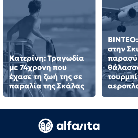
ΒΙΝΤΕΟ:
στην Σκ
Κατερίνη: Τραγωδία
παρασύ
με 74χρονη που
θάλασσα
έχασε τη ζωή της σε
τουρμπί
παραλία της Σκάλας
αεροπλ