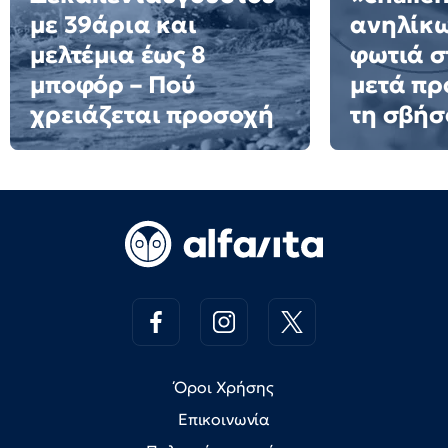
με 39άρια και
ανηλίκω
μελτέμια έως 8
φωτιά σ
μποφόρ – Πού
μετά πρ
χρειάζεται προσοχή
τη σβήσ
Όροι Χρήσης
Επικοινωνία