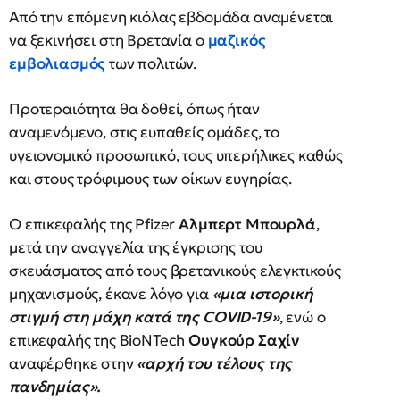
Από την επόμενη κιόλας εβδομάδα αναμένεται
να ξεκινήσει στη Βρετανία ο
μαζικός
εμβολιασμός
των πολιτών.
Προτεραιότητα θα δοθεί, όπως ήταν
αναμενόμενο, στις ευπαθείς ομάδες, το
υγειονομικό προσωπικό, τους υπερήλικες καθώς
και στους τρόφιμους των οίκων ευγηρίας.
Ο επικεφαλής της Pfizer
Αλμπερτ Μπουρλά
,
μετά την αναγγελία της έγκρισης του
σκευάσματος από τους βρετανικούς ελεγκτικούς
μηχανισμούς, έκανε λόγο για
«μια ιστορική
στιγμή στη μάχη κατά της COVID-19»
, ενώ ο
επικεφαλής της BioNTech
Oυγκούρ Σαχίν
αναφέρθηκε στην
«αρχή του τέλους της
πανδημίας».