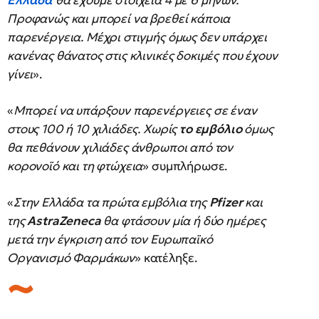
Ελλάδα
θα έχουμε στοιχεία 4 με 6 μηνών.
Προφανώς και μπορεί να βρεθεί κάποια
παρενέργεια. Μέχρι στιγμής όμως δεν υπάρχει
κανένας θάνατος στις κλινικές δοκιμές που έχουν
γίνει
».
«
Μπορεί να υπάρξουν παρενέργειες σε έναν
στους 100 ή 10 χιλιάδες. Χωρίς
το εμβόλιο
όμως
θα πεθάνουν χιλιάδες άνθρωποι από τον
κορονοϊό και τη φτώχεια
» συμπλήρωσε.
«
Στην Ελλάδα τα πρώτα εμβόλια της
Pfizer
και
της
AstraZeneca
θα φτάσουν μία ή δύο ημέρες
μετά την έγκριση από τον Ευρωπαϊκό
Οργανισμό Φαρμάκων
» κατέληξε.