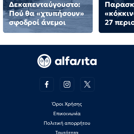
Δεκαπενταύγουστο:
Παρασκε
Πού θα «χτυπήσουν»
«κόκκιν
σφοδροί άνεμοι
27 περι
Όροι Χρήσης
Επικοινωνία
Πολιτική απορρήτου
Ταυτότητα