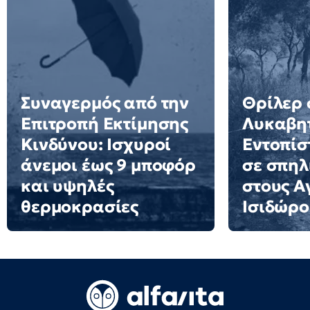
Συναγερμός από την
Θρίλερ 
Επιτροπή Εκτίμησης
Λυκαβητ
Κινδύνου: Ισχυροί
Εντοπίσ
άνεμοι έως 9 μποφόρ
σε σπηλ
και υψηλές
στους Α
θερμοκρασίες
Ισιδώρο