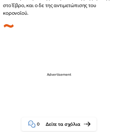
στο Έβρο, και ο δε της αντιμετώπισης του
κορονοϊού.
Δείτε τα σχόλια
0