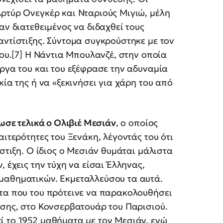
ρτύρ Ονεγκέρ και Νταριούς Μιγιώ, μέλη
αν διατεθειμένος να διδαχθεί τους
αντίστιξης. Σύντομα συγκρούστηκε με τον
του.[7] Η Νάντια Μπουλανζέ, στην οποία
έργα του και του εξέφρασε την αδυναμία
κία της ή να «ξεκινήσει για χάρη του από
δωσε τελικά ο Ολιβιέ Μεσιάν
, ο οποίος
αιτερότητες του Ξενάκη, λέγοντάς του ότι
ίστιξη. Ο ίδιος ο Μεσιάν θυμάται μάλιστα
 έχεις την τύχη να είσαι Έλληνας,
μαθηματικών. Εκμεταλλεύσου τα αυτά.
ατα που του πρότεινε να παρακολουθήσει
υσης, στο Κονσερβατουάρ του Παρισιού.
ί το 1952 μαθήματα με τον Μεσιάν, ενώ