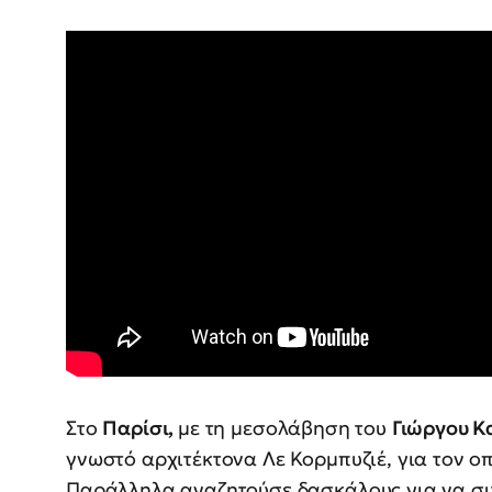
Στο
Παρίσι,
με τη μεσολάβηση του
Γιώργου Κ
γνωστό αρχιτέκτονα Λε Κορμπυζιέ, για τον οπ
Παράλληλα αναζητούσε δασκάλους για να συ