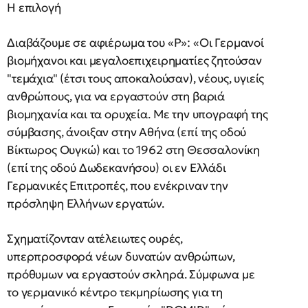
Η επιλογή
Διαβάζουμε σε αφιέρωμα του «Ρ»: «Οι Γερμανοί
βιομήχανοι και μεγαλοεπιχειρηματίες ζητούσαν
"τεμάχια" (έτσι τους αποκαλούσαν), νέους, υγιείς
ανθρώπους, για να εργαστούν στη βαριά
βιομηχανία και τα ορυχεία. Με την υπογραφή της
σύμβασης, άνοιξαν στην Αθήνα (επί της οδού
Βίκτωρος Ουγκώ) και το 1962 στη Θεσσαλονίκη
(επί της οδού Δωδεκανήσου) οι εν Ελλάδι
Γερμανικές Επιτροπές, που ενέκριναν την
πρόσληψη Ελλήνων εργατών.
Σχηματίζονταν ατέλειωτες ουρές,
υπερπροσφορά νέων δυνατών ανθρώπων,
πρόθυμων να εργαστούν σκληρά. Σύμφωνα με
το γερμανικό κέντρο τεκμηρίωσης για τη