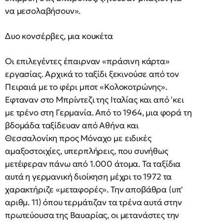
να μεσολαβήσουν».
Δυο κονσέρβες, μια κουκέτα
Οι επιλεγέντες έπαιρναν «πράσινη κάρτα»
εργασίας. Αρχικά το ταξίδι ξεκινούσε από τον
Πειραιά με το φέρι μποτ «Κολοκοτρώνης».
Εφταναν στο Μπρίντεζι της Ιταλίας και από 'κει
με τρένο στη Γερμανία. Από το 1964, μια φορά τη
βδομάδα ταξίδευαν από Αθήνα και
Θεσσαλονίκη προς Μόναχο με ειδικές
αμαξοστοιχίες, υπερπλήρεις, που συνήθως
μετέφεραν πάνω από 1.000 άτομα. Τα ταξίδια
αυτά η γερμανική διοίκηση μέχρι το 1972 τα
χαρακτήριζε «μεταφορές». Την αποβάθρα (υπ'
αριθμ. 11) όπου τερμάτιζαν τα τρένα αυτά στην
πρωτεύουσα της Βαυαρίας, οι μετανάστες την