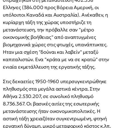
σπρώχτηκαν στη μετανάστευση 402.538
Ελληνες (384.000 προς Βόρεια Αμερική, οι
υπόλοιποι Καναδά και Αυστραλία). Ανέκαθεν, η
κυρίαρχη τάξη της χώρας υποστήριζε τη
μετανάστευση, την πρόβαλλε σαν "μέτρο
οικονομικής βοήθειας" από αναπτυγμένες
βιομηχανικά χώρες στις φτωχές, υπανάπτυκτες.
Ηταν μια σχέση "δούναι και λαβείν" μεταξύ
καπιταλιστών. Ενα "κράτα με να σε κρατώ" στην
ενιαία εκμετάλλευση της εργατικής τάξης.
Στις δεκαετίες 1950-1960 υπερσυγκεντρώθηκε
πληθυσμός στα μεγάλα αστικά κέντρα. Στην
Αθήνα 2.530.207, σε συνολικό πληθυσμό
8.736.367. Οι βασικές αιτίες της εσωτερικής
μετανάστευσης ήταν οικονομικοπολιτικές. Η
αστική τάξη χρειαζόταν συγκεντρωμένη, φτηνή
εργατική δύναμη, μικρό μεταφορικό κόστος κ.λπ.