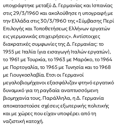
υπογράφτηκε μεταξύ Δ. Γερμανίας και Ισπανίας
στις 29/3/1960 και ακολούθησε η υπογραφή με
την Ελλάδα στις 30/3/1960 της «Σύμβασης Περί
Επιλογής και Τοποθετήσεως Ελλήνων εργατών
εις γερμανικάς επιχειρήσεις». Αντίστοιχες
διακρατικές συμφωνίες της Δ. Γερμανίας: το
1955 με Ιταλία (για εισαγωγή Ιταλών εργατών),
το 1961 με Τουρκία, το 1963 με Μαρόκο, το 1964
με Πορτογαλία, το 1965 με Τυνησία και το 1968
με Γιουγκοσλαβία. Ετσι οι Γερμανοί
μεγαλοβιομήχανοι εξασφάλιζαν φτηνό εργατικό
δυναμικό για τη ραγδαία αναπτυσσόμενη
βιομηχανία τους. Παράλληλα, η Δ. Γερμανία
αποκαταστούσε σχέσεις εξωτερικής πολιτικής
και με χώρες που είχαν υποφέρει από τη
ναζιστική κατοχή.