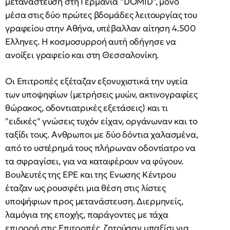
μετανάστευση στη Γερμανία "DOMID", μόνο
μέσα στις δύο πρώτες βδομάδες λειτουργίας του
γραφείου στην Αθήνα, υπέβαλλαν αίτηση 4.500
Ελληνες. Η κοσμοσυρροή αυτή οδήγησε να
ανοίξει γραφείο και στη Θεσσαλονίκη.
Οι Επιτροπές εξέταζαν εξονυχιστικά την υγεία
των υποψηφίων (μετρήσεις μυών, ακτινογραφίες
θώρακος, οδοντιατρικές εξετάσεις) και τι
"ειδικές" γνώσεις τυχόν είχαν, οργάνωναν και το
ταξίδι τους. Ανθρωποι με δύο δόντια χαλασμένα,
από το υστέρημά τους πλήρωναν οδοντίατρο να
τα σφραγίσει, για να καταφέρουν να φύγουν.
Βουλευτές της ΕΡΕ και της Ενωσης Κέντρου
έταζαν ως ρουσφέτι μια θέση στις λίστες
υποψήφιων προς μετανάστευση. Διερμηνείς,
λαμόγια της εποχής, παράγοντες με τάχα
επιρροή στις Επιτροπές, ζητούσαν μπαξίσι για