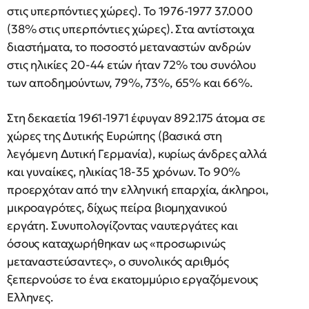
στις υπερπόντιες χώρες). Το 1976-1977 37.000
(38% στις υπερπόντιες χώρες). Στα αντίστοιχα
διαστήματα, το ποσοστό μεταναστών ανδρών
στις ηλικίες 20-44 ετών ήταν 72% του συνόλου
των αποδημούντων, 79%, 73%, 65% και 66%.
Στη δεκαετία 1961-1971 έφυγαν 892.175 άτομα σε
χώρες της Δυτικής Ευρώπης (βασικά στη
λεγόμενη Δυτική Γερμανία), κυρίως άνδρες αλλά
και γυναίκες, ηλικίας 18-35 χρόνων. Το 90%
προερχόταν από την ελληνική επαρχία, άκληροι,
μικροαγρότες, δίχως πείρα βιομηχανικού
εργάτη. Συνυπολογίζοντας ναυτεργάτες και
όσους καταχωρήθηκαν ως «προσωρινώς
μεταναστεύσαντες», ο συνολικός αριθμός
ξεπερνούσε το ένα εκατομμύριο εργαζόμενους
Ελληνες.