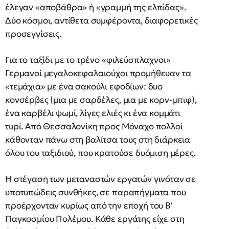
έλεγαν «αποβάθρα» ή «γραμμή της ελπίδας».
Δύο κόσμοι, αντίθετα συμφέροντα, διαφορετικές
προσεγγίσεις.
Για το ταξίδι με το τρένο «φιλεύσπλαχνοι»
Γερμανοί μεγαλοκεφαλαιούχοι προμήθευαν τα
«τεμάχια» με ένα σακούλι εφοδίων: δυο
κονσέρβες (μια με σαρδέλες, μια με κορν-μπιφ),
ένα καρβέλι ψωμί, λίγες ελιές κι ένα κομμάτι
τυρί. Από Θεσσαλονίκη προς Μόναχο πολλοί
κάθονταν πάνω στη βαλίτσα τους στη διάρκεια
όλου του ταξιδιού, που κρατούσε δυόμιση μέρες.
Η στέγαση των μεταναστών εργατών γινόταν σε
υποτυπώδεις συνθήκες, σε παραπήγματα που
προέρχονταν κυρίως από την εποχή του Β'
Παγκοσμίου Πολέμου. Κάθε εργάτης είχε στη