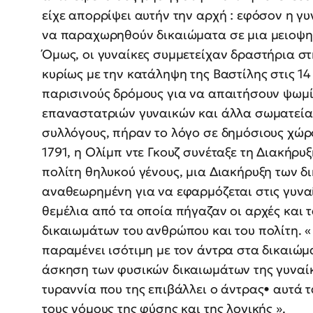
είχε απορρίψει αυτήν την αρχή : εφόσον η γυ
να παραχωρηθούν δικαιώματα σε μια μειοψηφ
Όμως, οι γυναίκες συμμετείχαν δραστήρια σ
κυρίως με την κατάληψη της Βαστίλης στις 1
παρισινούς δρόμους για να απαιτήσουν ψωμί
επαναστατριών γυναικών και άλλα σωματεία
συλλόγους, πήραν το λόγο σε δημόσιους χώρο
1791, η Ολίμπ ντε Γκουζ συνέταξε τη Διακήρυ
πολίτη θηλυκού γένους, μια Διακήρυξη των 
αναθεωρημένη για να εφαρμόζεται στις γυναί
θεμέλια από τα οποία πήγαζαν οι αρχές και 
δικαιωμάτων του ανθρώπου και του πολίτη. « 
παραμένει ισότιμη με τον άντρα στα δικαιώμα
άσκηση των φυσικών δικαιωμάτων της γυναίκ
τυραννία που της επιβάλλει ο άντρας• αυτά
τους νόμους της φύσης και της λογικής ».