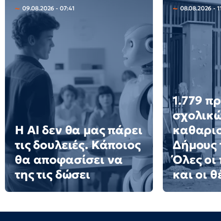
09.08.2026 - 07:41
08.08.2026 - 1
1.779 π
σχολικ
Η AI δεν θα μας πάρει
καθαρισ
τις δουλειές. Κάποιος
Δήμους 
θα αποφασίσει να
Όλες οι
της τις δώσει
και οι θ