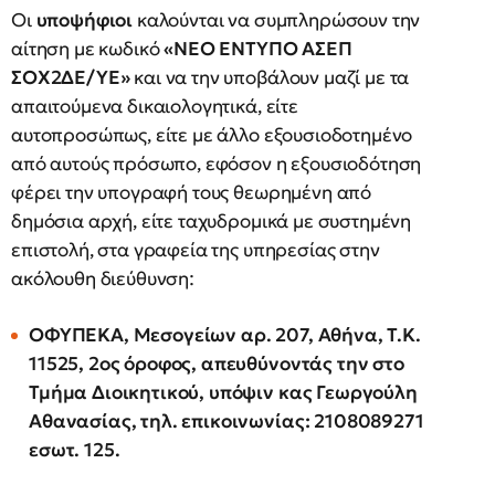
Οι
υποψήφιοι
καλούνται να συμπληρώσουν την
αίτηση με κωδικό
«ΝΕΟ ΕΝΤΥΠΟ ΑΣΕΠ
ΣΟΧ2ΔΕ/ΥΕ»
και να την υποβάλουν μαζί με τα
απαιτούμενα δικαιολογητικά, είτε
αυτοπροσώπως, είτε με άλλο εξουσιοδοτημένο
από αυτούς πρόσωπο, εφόσον η εξουσιοδότηση
φέρει την υπογραφή τους θεωρημένη από
δημόσια αρχή, είτε ταχυδρομικά με συστημένη
επιστολή, στα γραφεία της υπηρεσίας στην
ακόλουθη διεύθυνση:
ΟΦΥΠΕΚΑ, Μεσογείων αρ. 207, Αθήνα, Τ.Κ.
11525, 2ος όροφος, απευθύνοντάς την στο
Τμήμα Διοικητικού, υπόψιν κας Γεωργούλη
Αθανασίας, τηλ. επικοινωνίας: 2108089271
εσωτ. 125.