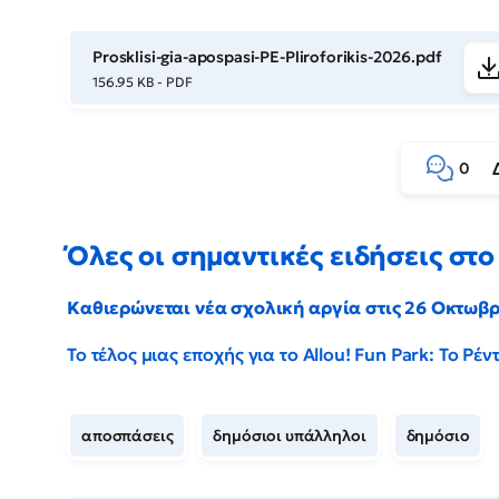
Prosklisi-gia-apospasi-PE-Pliroforikis-2026.pdf
156.95 KB - PDF
0
Όλες οι σημαντικές ειδήσεις στο 
Καθιερώνεται νέα σχολική αργία στις 26 Οκτωβ
Το τέλος μιας εποχής για το Allou! Fun Park: Το Ρ
αποσπάσεις
δημόσιοι υπάλληλοι
δημόσιο