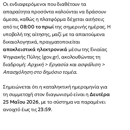
Οι ενδιαφερόμενοι που διαθέτουν τα
απαραίτητα προσόντα καλούνται να δράσουν
άμεσα, καθώς η πλατφόρμα δέχεται αιτήσεις
από τις
08:00 το πρωί
της σημερινής ημέρας. Η
υποβολή της αίτησης, μαζί με τα απαιτούμενα
δικαιολογητικά, πραγματοποιείται
αποκλειστικά ηλεκτρονικά
μέσω της Ενιαίας
Ψηφιακής Πύλης (gov.gr), ακολουθώντας τη
διαδρομή:
Αρχική > Εργασία και ασφάλιση >
Απασχόληση στο δημόσιο τομέα
.
Σημειώνεται ότι η καταληκτική ημερομηνία για
τη συμμετοχή στον διαγωνισμό είναι η
Δευτέρα
25 Μαΐου 2026
, με το σύστημα να παραμένει
ανοιχτό έως τις
23:59
.