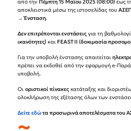
από την
Πέμπτη 15 Μαΐου 2025 (08:00)
έως τ
αποκλειστικά μέσω της ιστοσελίδας του
ΑΣΕ
→ Ένσταση
.
Δεν επιτρέπονται ενστάσεις
για τη βαθμολογί
ικανότητες)
και
FEAST II (δοκιμασία προσομ
Για την υποβολή ένστασης απαιτείται
ηλεκτρ
πρέπει να εκδοθεί από την εφαρμογή e-Παρά
υποβολή.
Οι
οριστικοί πίνακες
κατάταξης και διοριστέ
ολοκλήρωση της εξέτασης όλων των ενστάσε
Δείτε εδώ
τα προσωρινά αποτελέσματα του Α