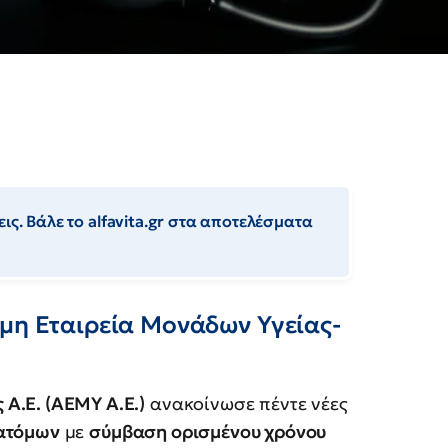
ις. Βάλε το alfavita.gr στα αποτελέσματα
υμη Εταιρεία Μονάδων Υγείας-
Α.Ε. (ΑΕΜΥ Α.Ε.)
ανακοίνωσε πέντε νέες
ατόμων
με
σύμβαση ορισμένου χρόνου