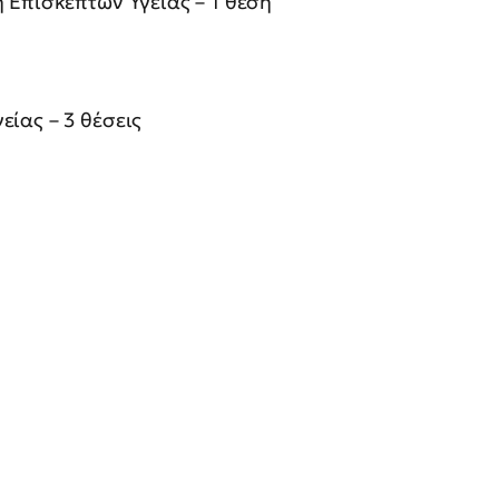
 Επισκεπτών Υγείας – 1 θέση
είας – 3 θέσεις