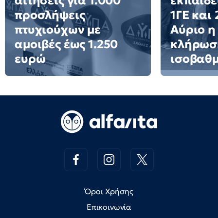
αιτήσεις για 1.000
εκπαιδε
προσλήψεις
1ΓΕ και
πτυχιούχων με
Αύριο η
αμοιβές έως 1.250
κλήρωσ
ευρώ
ισοβαθ
Όροι Χρήσης
Επικοινωνία