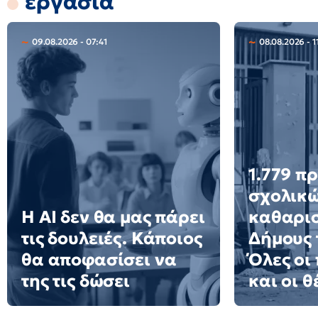
εργασία
09.08.2026 - 07:41
08.08.2026 - 1
1.779 π
σχολικ
Η AI δεν θα μας πάρει
καθαρισ
τις δουλειές. Κάποιος
Δήμους 
θα αποφασίσει να
Όλες οι
της τις δώσει
και οι θ