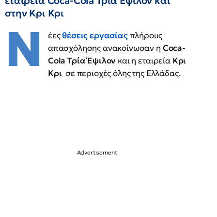
εταιρεία Coca-Cola Τρία Έψιλον και
στην Κρι Κρι
Ν
έες
θέσεις εργασίας
πλήρους
απασχόλησης ανακοίνωσαν η
Coca-
Cola Τρία Έψιλον
και η εταιρεία
Κρι
Κρι
σε περιοχές όλης της Ελλάδας.