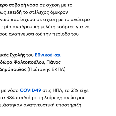
τερο σοβαρή νόσο
σε σχέση με το
ως επειδή το στέλεχος όμικρον
νικό παρέγχυμα σε σχέση με το ανώτερο
ε μία αναδρομική μελέτη κοόρτης για να
ρου αναπνευστικού την περίοδο του
ικής Σχολής
του
Εθνικού και
δώρα Ψαλτοπούλου, Πάνος
Δημόπουλος
(Πρύτανης ΕΚΠΑ)
 με νόσο
COVID-19
στις ΗΠΑ, το
2%
είχε
 τα 384 παιδιά με τη λοίμωξη ανώτερου
ρειάστηκαν αναπνευστική υποστήριξη,