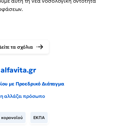
ζουμε αυτή τη νέα νοσολογική οντότητα
ποφάσεων.
Δείτε τα σχόλια
alfavita.gr
ρίου με Προεδρικό Διάταγμα
έντη αλλάζει πρόσωπο
 κορονοϊού
ΕΚΠΑ