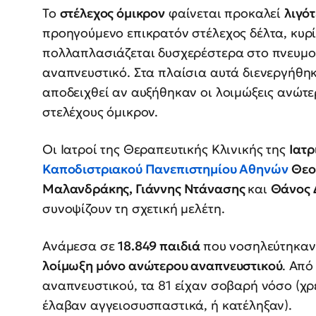
Το
στέλεχος όμικρον
φαίνεται προκαλεί
λιγό
προηγούμενο επικρατόν στέλεχος δέλτα, κυρί
πολλαπλασιάζεται δυσχερέστερα στο πνευμο
αναπνευστικό. Στα πλαίσια αυτά διενεργήθηκ
αποδειχθεί αν αυξήθηκαν οι λοιμώξεις ανώτε
στελέχους όμικρον.
Οι Ιατροί της Θεραπευτικής Κλινικής της
Ιατρ
Καποδιστριακού Πανεπιστημίου Αθηνών
Θεο
Μαλανδράκης, Γιάννης Ντάνασης
και
Θάνος 
συνοψίζουν τη σχετική μελέτη.
Ανάμεσα σε
18.849 παιδιά
που νοσηλεύτηκαν
λοίμωξη μόνο ανώτερου αναπνευστικού
. Από
αναπνευστικού, τα 81 είχαν σοβαρή νόσο (χ
έλαβαν αγγειοσυσπαστικά, ή κατέληξαν).