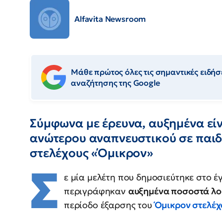
Alfavita Newsroom
Μάθε πρώτος όλες τις σημαντικές ειδήσε
αναζήτησης της Google
Σύμφωνα με έρευνα, αυξημένα είν
ανώτερου αναπνευστικού σε παιδ
στελέχους «Όμικρον»
Σ
ε μία μελέτη που δημοσιεύτηκε στο έ
περιγράφηκαν
αυξημένα ποσοστά λ
περίοδο έξαρσης του
Όμικρον στελέχ