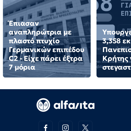
Έπιασαν
αναπληρώτρια με
Υπουργε
πλαστό πτυχίο
3,358 ε
Γερμανικών επιπέδου
Πανεπι
C2 - Είχε πάρει έξτρα
Κρήτης 
7 μόρια
στεγαστ