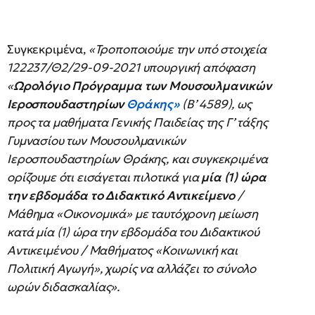
Συγκεκριμένα,
«Τροποποιούμε την υπό στοιχεία
122237/Θ2/29-09-2021 υπουργική απόφαση
«
Ωρολόγιο Πρόγραμμα των Μουσουλμανικών
Ιεροσπουδαστηρίων
Θράκης»
(Β’ 4589), ως
προς τα μαθήματα Γενικής Παιδείας της Γ’ τάξης
Γυμνασίου των Μουσουλμανικών
Ιεροσπουδαστηρίων Θράκης, και συγκεκριμένα
ορίζουμε ότι εισάγεται πιλοτικά για
μία (1) ώρα
την εβδομάδα το Διδακτικό Αντικείμενο
/
Μάθημα «Οικονομικά» με ταυτόχρονη μείωση
κατά μία (1) ώρα την εβδομάδα του Διδακτικού
Αντικειμένου / Μαθήματος «Κοινωνική και
Πολιτική Αγωγή», χωρίς να αλλάζει το σύνολο
ωρών διδασκαλίας».