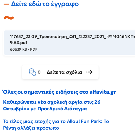
Δείτε εδώ το έγγραφο
117657_23.09_Τροποποίηση_ΩΠ_122237_2021_ΨΥΜ046ΝΚΠ
ΨΔΧ.pdf
606.19 KB - PDF
Δείτε τα σχόλια
0
Όλες οι σημαντικές ειδήσεις στο alfavita.gr
Καθιερώνεται νέα σχολική αργία στις 26
Οκτωβρίου με Προεδρικό Διάταγμα
Το τέλος μιας εποχής για το Allou! Fun Park: Το
Ρέντη αλλάζει πρόσωπο