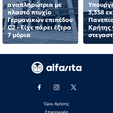
αναπληρώτρια με
Υπουργε
πλαστό πτυχίο
3,358 ε
Γερμανικών επιπέδου
Πανεπι
C2 - Είχε πάρει έξτρα
Κρήτης 
7 μόρια
στεγαστ
Όροι Χρήσης
Επικοινωνία