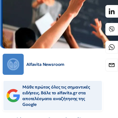
Alfavita Newsroom
Μάθε πρώτος όλες τις σημαντικές
ειδήσεις. Βάλε το alfavita.gr στα
αποτελέσματα αναζήτησης της
Google