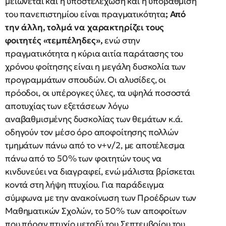
μειώνεται και η υποστελέχωση και η υποβάθμιση
του πανεπιστημίου είναι πραγματικότητα
; Από
την άλλη, τολμά να χαρακτηρίζει τους
φοιτητές «τεμπέληδες»,
ενώ στην
πραγματικότητα η κύρια αιτία παράτασης του
χρόνου φοίτησης είναι η μεγάλη δυσκολία των
προγραμμάτων σπουδών. Οι αλυσίδες, οι
πρόοδοι, οι υπέρογκες ύλες, τα υψηλά ποσοστά
αποτυχίας των εξετάσεων λόγω
αναβαθμισμένης δυσκολίας των θεμάτων κ.ά.
οδηγούν τον μέσο όρο αποφοίτησης πολλών
τμημάτων πάνω από το ν+ν/2, με αποτέλεσμα
πάνω από το 50% των φοιτητών τους να
κινδυνεύει να διαγραφεί, ενώ μάλιστα βρίσκεται
κοντά στη λήψη πτυχίου. Για παράδειγμα
σύμφωνα με την ανακοίνωση των Προέδρων των
Μαθηματικών Σχολών, το 50% των αποφοίτων
που πήραν πτυχίο μεταξύ του Σεπτεμβρίου του