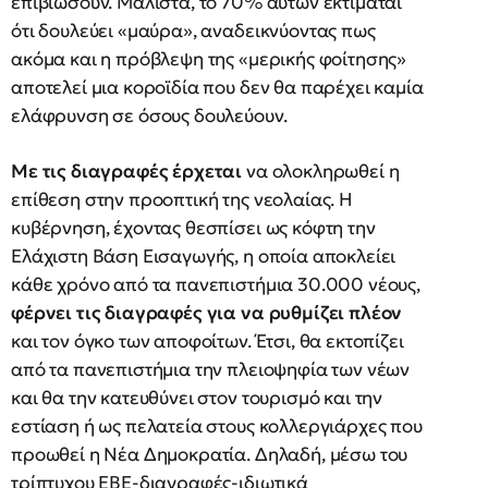
επιβιώσουν. Μάλιστα, το 70% αυτών εκτιμάται
ότι δουλεύει «μαύρα», αναδεικνύοντας πως
ακόμα και η πρόβλεψη της «μερικής φοίτησης»
αποτελεί μια κοροϊδία που δεν θα παρέχει καμία
ελάφρυνση σε όσους δουλεύουν.
Με τις διαγραφές έρχεται
να ολοκληρωθεί η
επίθεση στην προοπτική της νεολαίας. Η
κυβέρνηση, έχοντας θεσπίσει ως κόφτη την
Ελάχιστη Βάση Εισαγωγής, η οποία αποκλείει
κάθε χρόνο από τα πανεπιστήμια 30.000 νέους,
φέρνει τις διαγραφές για να ρυθμίζει πλέον
και τον όγκο των αποφοίτων. Έτσι, θα εκτοπίζει
από τα πανεπιστήμια την πλειοψηφία των νέων
και θα την κατευθύνει στον τουρισμό και την
εστίαση ή ως πελατεία στους κολλεργιάρχες που
προωθεί η Νέα Δημοκρατία. Δηλαδή, μέσω του
τρίπτυχου ΕΒΕ-διαγραφές-ιδιωτικά