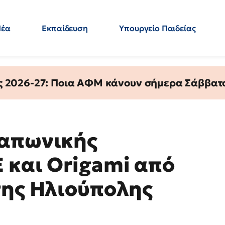
Νέα
Εκπαίδευση
Υπουργείο Παιδείας
 Εκπαιδευτικών
Μεταπτυχιακά
Πολιτική
Κόσμος
- Απαντήσεις
ς 2026-27: Ποια ΑΦΜ κάνουν σήμερα Σάββατο
ιαπωνικής
 και Origami από
της Ηλιούπολης