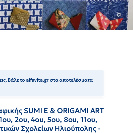
ις. Βάλε το alfavita.gr στα αποτελέσματα
αφικής SUMI E & ORIGAMI ART
ου, 2ου, 4ου, 5ου, 8ου, 11ου,
οτικών Σχολείων Ηλιούπολης -