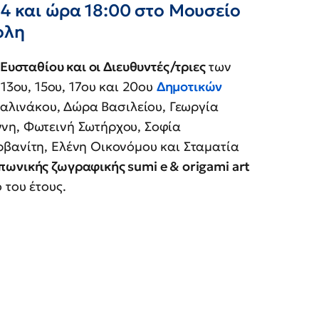
24 και ώρα 18:00 στο Μουσείο
ολη
υσταθίου και οι Διευθυντές/τριες
των
, 13ου, 15ου, 17ου και 20ου
Δημοτικών
αλινάκου, Δώρα Βασιλείου, Γεωργία
νη, Φωτεινή Σωτήρχου, Σοφία
ρβανίτη, Ελένη Οικονόμου και Σταματία
πωνικής ζωγραφικής sumi e & origami art
 του έτους.