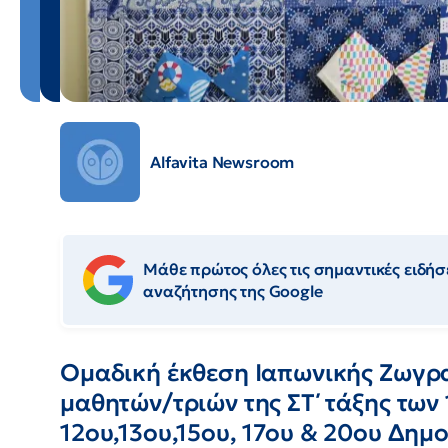
Alfavita Newsroom
Μάθε πρώτος όλες τις σημαντικές ειδήσε
αναζήτησης της Google
Ομαδική έκθεση Ιαπωνικής Ζωγρ
μαθητών/τριών της ΣΤ΄ τάξης των 1
12ου,13ου,15ου, 17ου & 20ου Δημ