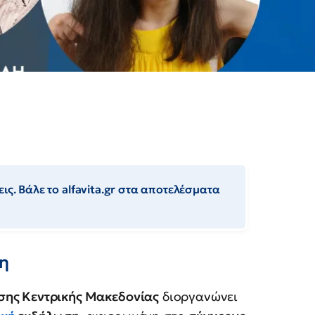
ις. Βάλε το alfavita.gr στα αποτελέσματα
λη
σης Κεντρικής Μακεδονίας
διοργανώνει