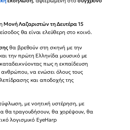
ική
εκδήλωση
, αφιερωμένη στο
σύγχρονο
η
Μονή Λαζαριστών τη Δευτέρα 15
 είσοδος θα είναι ελεύθερη στο κοινό.
υσης
θα βρεθούν στη σκηνή με την
και την πρώτη Ελληνίδα μουσικό με
 καταδεικνύοντας πως η εκπαίδευση
ε ανθρώπου, να ενώσει όλους τους
λεπίδρασης και αποδοχής της
 τύφλωση, με νοητική υστέρηση, με
ία θα τραγουδήσουν, θα χορέψουν, θα
τικό λογισμικό EyeHarp