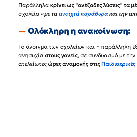
Παράλληλα
κρίνει ως "ανέξοδες λύσεις" τα μ
σχολεία
«
με τα
ανοιχτά παράθυρα
και την α
Ολόκληρη η ανακοίνωση:
To άνοιγμα των σχολείων και η παράλληλη έ
ανησυχία
στους γονείς
, σε συνδυασμό με τη
ατελείωτες
ώρες αναμονής στις
Παιδιατρικές 