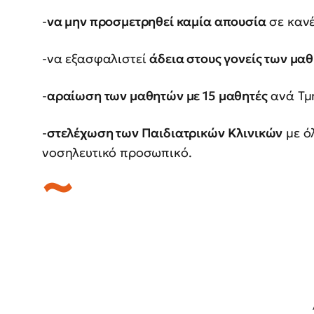
-
να μην προσμετρηθεί καμία απουσία
σε κανέ
-να εξασφαλιστεί
άδεια στους γονείς των μα
-
αραίωση των μαθητών με 15 μαθητές
ανά Τμ
-
στελέχωση των Παιδιατρικών Κλινικών
με ό
νοσηλευτικό προσωπικό.