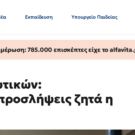
Νέα
Εκπαίδευση
Υπουργείο Παιδείας
 Εκπαιδευτικών
Μεταπτυχιακά
Πολιτική
Κόσμος
- Απαντήσεις
έρωση: 785.000 επισκέπτες είχε το alfavita.
υτικών:
προσλήψεις ζητά η