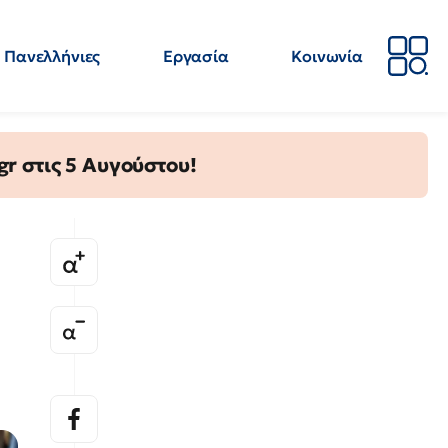
Πανελλήνιες
Εργασία
Κοινωνία
Απόψεις
Επιστήμη
Επιμόρφωση
ΕΛΜΕ
gr στις 5 Αυγούστου!