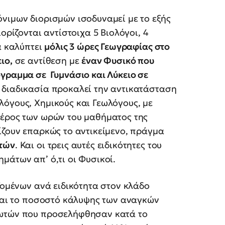
νιμων διορισμών ισοδυναμεί με το εξής
ορίζονται αντίστοιχα 5 Βιολόγοι, 4
α καλύπτει
μόλις 3 ώρες Γεωγραφίας στο
ιο,
σε αντίθεση με
έναν Φυσικό που
γραμμα σε Γυμνάσιο και Λύκειο σε
 διαδικασία προκαλεί την αντικατάσταση
όγους, Χημικούς και Γεωλόγους, με
μέρος των ωρών του μαθήματος της
ίζουν επαρκώς το αντικείμενο, πράγμα
ητών
. Και οι τρεις αυτές ειδικότητες του
μάτων απ’ ό,τι οι Φυσικοί.
ιζομένων ανά ειδικότητα στον κλάδο
ίναι το ποσοστό κάλυψης των αναγκών
ρωτών που προσελήφθησαν κατά το