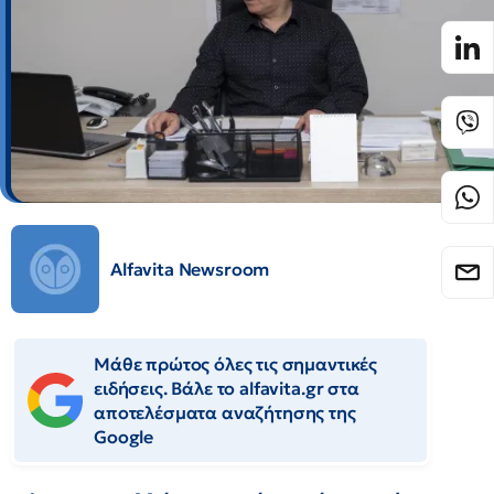
Alfavita Newsroom
Μάθε πρώτος όλες τις σημαντικές
ειδήσεις. Βάλε το alfavita.gr στα
αποτελέσματα αναζήτησης της
Google