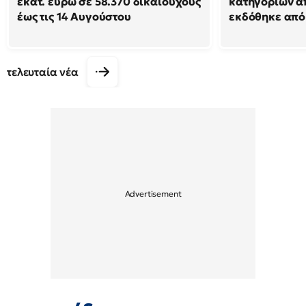
εκατ. ευρώ σε 58.370 δικαιούχους
κατηγοριών α
έως τις 14 Αυγούστου
εκδόθηκε από
τελευταία νέα