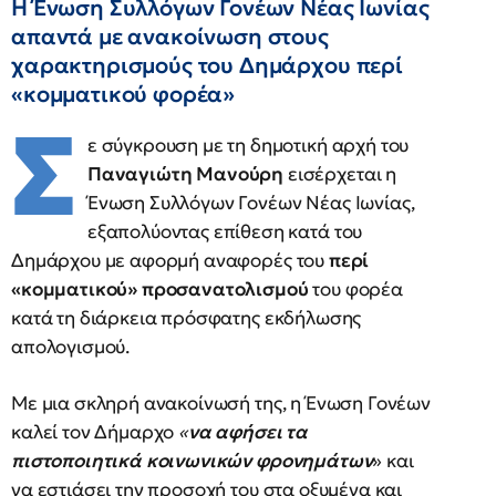
Η Ένωση Συλλόγων Γονέων Νέας Ιωνίας
απαντά με ανακοίνωση στους
χαρακτηρισμούς του Δημάρχου περί
«κομματικού φορέα»
Σ
ε σύγκρουση με τη δημοτική αρχή του
Παναγιώτη Μανούρη
εισέρχεται η
Ένωση Συλλόγων Γονέων Νέας Ιωνίας,
εξαπολύοντας επίθεση κατά του
Δημάρχου με αφορμή αναφορές του
περί
«κομματικού» προσανατολισμού
του φορέα
κατά τη διάρκεια πρόσφατης εκδήλωσης
απολογισμού.
Με μια σκληρή ανακοίνωσή της, η Ένωση Γονέων
καλεί τον Δήμαρχο
«
να αφήσει τα
πιστοποιητικά κοινωνικών φρονημάτων
» και
να εστιάσει την προσοχή του στα οξυμένα και