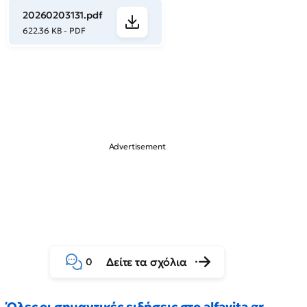
20260203131.pdf
622.36 KB - PDF
Δείτε τα σχόλια
0
Όλες οι σημαντικές ειδήσεις στο alfavita.gr